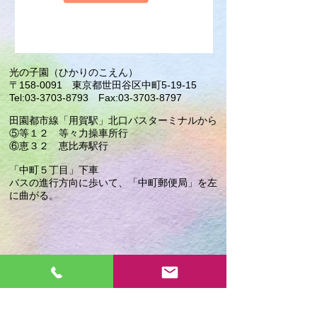
光の子園（ひかりのこえん）
〒158-0091 東京都世田谷区中町5-19-15
Tel:03-3703-8793 Fax:03-3703-8797
田園都市線「用賀駅」北口バスターミナルから
⑤等１２ 等々力操車所行
⑥恵３２ 恵比寿駅行
「中町５丁目」下車
​バスの進行方向に歩いて、「中町郵便局」を左
に曲がる。