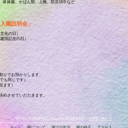
制服、体操服、かばん類、上靴、防災頭巾など
「入園説明会」
（文化の日）
日（建国記念の日）
割りでお預かりします。
日でも同じです）
出ます）
、決めさせていただきます。
Tel:03-3703-8793 - Fax:03-3703-8797 -
お問い合わせ
ホ－ム
園について
園での生活
園の様子
アクセス