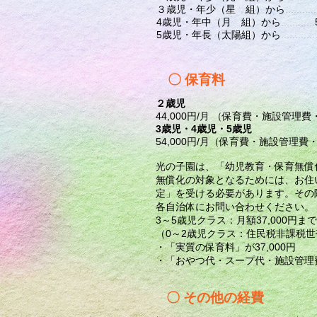
３歳児・年少（星 組）から
...........
4歳児・年中（月 組）から
............
5歳児・年長（太陽組）から
............
〇 保育料
２歳児
44,000円/月 （保育費・施設管
3歳児・4歳児・5歳児
54,000円/月（保育費・施設管理
光の子園は、「幼児教育・保育無償
無償化の対象となるためには、お住
定」を受ける必要があります。その
各自治体にお問い合わせください。
3～5歳児クラス：月額37,000円
（0～2歳児クラス：住民税非課税世
・「実質の保育料」が37,000円
・「おやつ代・スープ代・施設管理費
〇 その他の経費