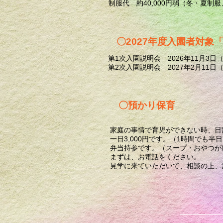
制服代 約40,000円弱（冬・夏
〇2027年度入園者対象
第1次入園説明会 2026年11月3日
第2次入園説明会 2027年2月11
〇預かり保育
家庭の事情で育児ができない時、日
一日3,000円です。（1時間でも半
弁当持参です。（スープ・おやつが
まずは、お電話をください。
​見学に来ていただいて、相談の上