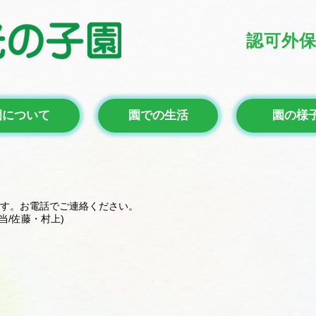
認可外
園について
園での生活
園の様
す。お電話でご連絡ください。
当/佐藤・村上)