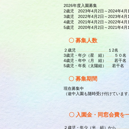
2026年度入園募集
2歳児 2023年4月2日～2024年4月
3歳児 2022年4月2日～2023年4月
4歳児 2021年4月2日～2022年
5歳児 2020年4月2日～2021年
〇 募集人数
２歳児
.......................
....
１2名
3歳児・年少（星 組）
.......
５０名
4歳児・年中（月 組）
.......
若干名
5歳児・年長（太陽組）
.....
若干名
〇 募集期間
現在募集中
（途中入園も随時受け付けています
〇 入園金・同窓会費を
２歳児・年少（光 組）から
...........